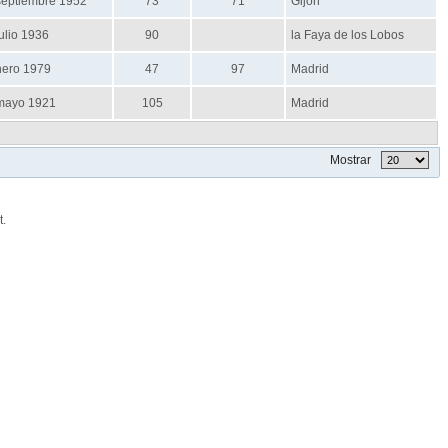
septiembre 1952
73
71
Gijon
ulio 1936
90
la Faya de los Lobos
nero 1979
47
97
Madrid
mayo 1921
105
Madrid
Mostrar
t
.