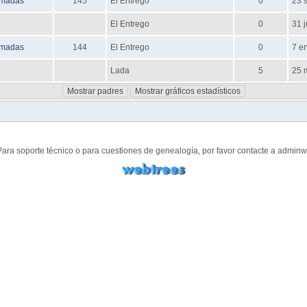
imadas
145
El Entrego
0
23 
El Entrego
0
31 j
imadas
144
El Entrego
0
7 e
Lada
5
25 
Mostrar padres
Mostrar gráficos estadísticos
Para soporte técnico o para cuestiones de genealogía, por favor contacte a
adminw