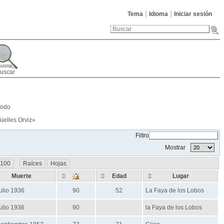
Tema
Idioma
Iniciar sesión
uscar
Todo
üelles Orviz
»
Filtro
Mostrar
=100
Raíces
Hojas
Muerte
Edad
Lugar
ulio 1936
90
52
La Faya de los Lobos
ulio 1936
90
la Faya de los Lobos