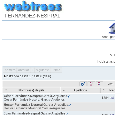
FERNANDEZ-NESPRAL
Árbol ge
A
|
Incluir a las
primero
anterior
1
siguiente
última
Mostrando desda 1 hasta 6 (de 6)
vivo
Nombre(s) de pila
Apellidos
Nac
César
Fernández-Nespral
García-Argüelles
1884
est
César
Fernández-Nespral
García-Argüelles
Héctor
Fernández-Nespral
García-Argüelles
Héctor
Fernández-Nespral
García-Argüelles
Juan
Fernández-Nespral
García-Argüelles