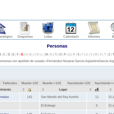
nealógico
Diagramas
Listas
Calendario
Informes
B
Personas
B
|
C
|
D
|
E
|
F
|
G
| H |
I
| J | K | L |
M
| N | Ñ |
O
|
P
| Q | R |
S
| T | U | V | W | X | Y |
Z
|
 personas con apellido de casada «
Fernández-Nespral García-Argüelles/García-Arg
Fallecidos
Muerte>100
Muerte<=100
Nacimiento>100
Nacimiento<
imiento
Lugar
imadas
142
San Mantín del Rey Aurelio
12
31 j
El Entrego
0
31 j