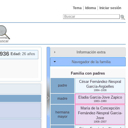
Tema
Idioma
Iniciar sesión
uscar
Información extra
936
Edad:
26 años
Navegador de la familia
Familia con padres
César
Fernández-Nespral
padre
García-Argüelles
1884
–
1936
Eladia
Garcia-Jove
Zapico
madre
1883
–
1980
María de la Concepción
hermana
Fernández-Nespral
Garcia-
mayor
Jove
1908
–
2007