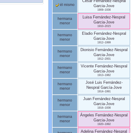
César
Fernández-Nespral
él mismo
Garcia-Jove
1909
–
1936
Luisa
Fernández-Nespral
hermana
Garcia-Jove
menor
1910
–
2015
Eladio
Fernández-Nespral
hermano
Garcia-Jove
menor
1912
–
1999
Dionisio
Fernández-Nespral
hermano
Garcia-Jove
menor
1912
–
2001
Vicente
Fernández-Nespral
hermano
Garcia-Jove
menor
1913
–
1982
José Luis
Fernández-
hermano
Nespral
García-Jove
menor
1914
–
1991
Juan
Fernández-Nespral
hermano
Garcia-Jove
menor
1916
–
1936
Ángeles
Fernández-Nespral
hermana
Garcia-Jove
menor
1920
–
1992
Adelina
Fernández-Nespral