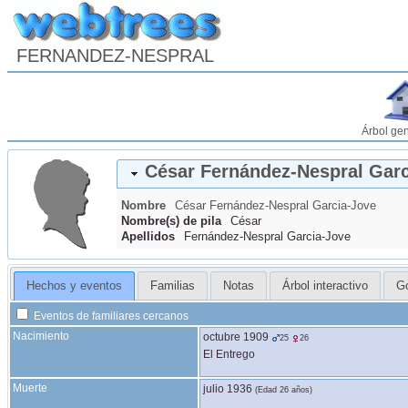
FERNANDEZ-NESPRAL
Árbol ge
César
Fernández-Nespral
Garc
Nombre
César
Fernández-Nespral
Garcia-Jove
Nombre(s) de pila
César
Apellidos
Fernández-Nespral Garcia-Jove
Hechos y eventos
Familias
Notas
Árbol interactivo
G
Eventos de familiares cercanos
Nacimiento
octubre 1909
25
26
El Entrego
Muerte
julio 1936
(Edad 26 años)