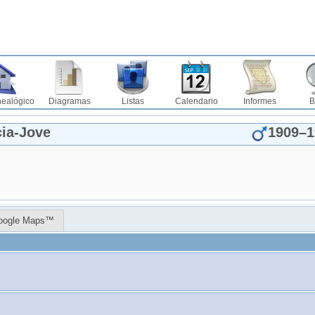
nealógico
Diagramas
Listas
Calendario
Informes
B
ia-Jove
1909
–
1
oogle Maps™