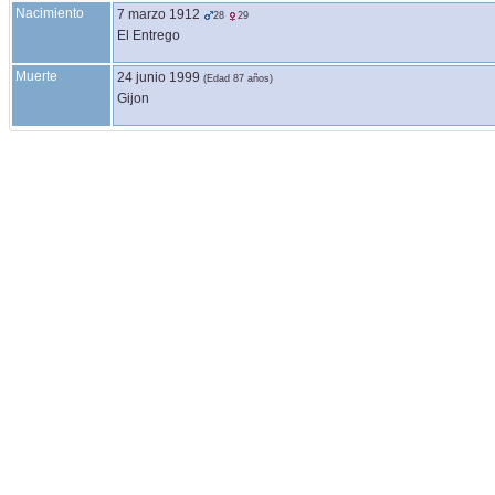
Nacimiento
7 marzo 1912
28
29
El Entrego
Muerte
24 junio 1999
(Edad 87 años)
Gijon