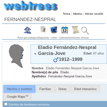
Tema
Idioma
Iniciar sesión
FERNANDEZ-NESPRAL
Árbol genealógico
Diagramas
Listas
Calendario
Informes
Buscar
Eladio
Fernández-Nespral
Garcia-Jove
Edad:
87 años
1912
–
1999
Nombre
Eladio
Fernández-Nespral
Garcia-Jove
Nombre(s) de pila
Eladio
Apellidos
Fernández-Nespral Garcia-Jove
Hechos y eventos
Familias
Notas
Árbol interactivo
Google Maps™
Eventos de familiares cercanos