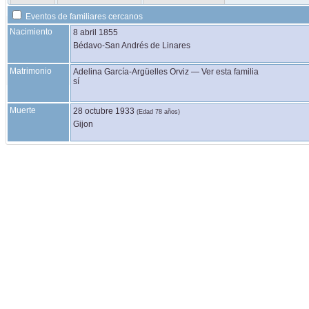
Eventos de familiares cercanos
Nacimiento
8 abril 1855
Bédavo-San Andrés de Linares
Matrimonio
Adelina
García-Argüelles
Orviz
—
Ver esta familia
sí
Muerte
28 octubre 1933
(Edad 78 años)
Gijon