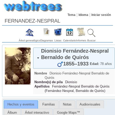
Tema
Idioma
Iniciar sesión
FERNANDEZ-NESPRAL
Árbol genealógico
Diagramas
Listas
Calendario
Informes
Buscar
Dionisio
Fernández-Nespral
Bernaldo de Quirós
1855
–
1933
Edad:
78 años
Nombre
Dionisio
Fernández-Nespral
Bernaldo de
Quirós
Nombre(s) de pila
Dionisio
Apellidos
Fernández-Nespral Bernaldo de Quirós
(
Fernández-Nespral, Bernaldo de Quirós
)
Hechos y eventos
Familias
Notas
Audiovisuales
Álbum
Árbol interactivo
Google Maps™