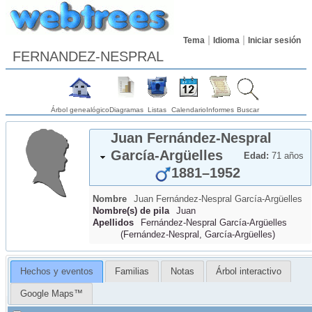
Tema
Idioma
Iniciar sesión
FERNANDEZ-NESPRAL
Árbol genealógico
Diagramas
Listas
Calendario
Informes
Buscar
Juan
Fernández-Nespral
García-Argüelles
Edad:
71 años
1881
–
1952
Nombre
Juan
Fernández-Nespral
García-Argüelles
Nombre(s) de pila
Juan
Apellidos
Fernández-Nespral García-Argüelles
(
Fernández-Nespral, García-Argüelles
)
Hechos y eventos
Familias
Notas
Árbol interactivo
Google Maps™